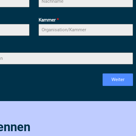
Kammer
*
Weiter
ennen