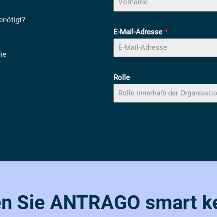
enötigt?
E-Mail-Adresse
*
ie
Rolle
en Sie ANTRAGO smart k