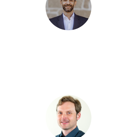
Seit 2011 ist
Borzu Schandermani
bereits bei der RR Software
GmbH und ein echter ANTRAGO-Profi. Mit seinem universellen
ANTRAGO-Wissen kennt er für (fast) jede Herausforderung in der
Software eine Lösung und ist daher ein wichtiger Baustein
unseres Kundenservices. Als Dozent verschiedener
Schulungsformate teilt er sein Wissen regelmäßig mit
Anwendenden aus dem gesamten DACH-Raum.