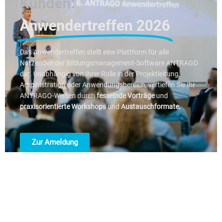
Kunden:
Anwendertreffen 2026
Das Anwendertreffen stellt eine Plattform für alle
Nutzenden der Bildungsmanagement-Software ANTRAGO
dar. Unabhängig von Ihrer Rolle in der Projektleitung,
Administration oder Anwendungsbereich, vertiefen Sie Ihr
ANTRAGO-Wissen durch
fesselnde Vorträge
und
praxisorientierte Workshops
und
Austauschformate.
Zur Ameldung
Ihre Dozenten