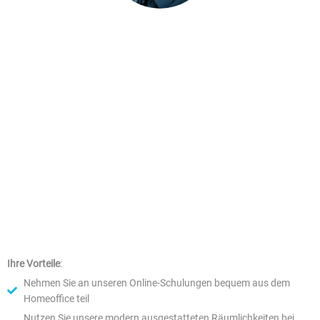
seit 2017 Teil des ANTRAGO
Steffen Prather
ist
Kundenservice. Seine Expertise in Bereichen wie
Reporting und den
variablen Listen
machen ihn zum
bestgeeigneten Dozenten für fortgeschrittene
Reportingschulungen. In Zusammenarbeit mit unseren
Kunden identifiziert er regelmäßig Optimierungspotential
in Prozessen zur Steuerung verschiedener
Bildungsangebote.
Ihre Vorteile
:
Nehmen Sie an unseren Online-Schulungen bequem aus dem
Homeoffice teil
Nutzen Sie unsere modern ausgestatteten Räumlichkeiten bei