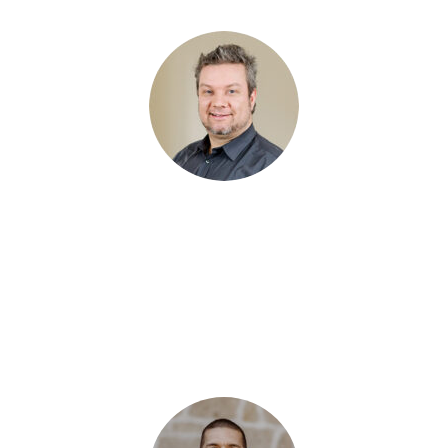
Daniel Theil
, bereits seit 2015 im Rahmen des
Projektmanagements für unsere Kunden im Einsatz, verantwortet
nun seit 2025 unser ANTRAGO Schulungszentrum. Dank seines
praxisnahen Wissens über Kundenprozesse und -anforderungen
sowie seines breiten Wissens in ANTRAGO ist er erster
Ansprechpartner für die Konzeption und Durchführung
innovativer Schulungsformate.