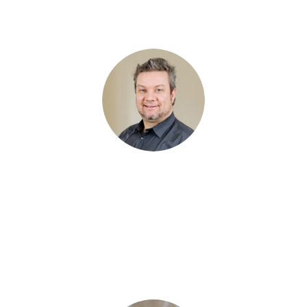
Ihre Dozenten
Daniel Theil
, bereits seit 2015 im Rahmen des
Projektmanagements für unsere Kunden im Einsatz, verantwortet
nun seit 2025 unser ANTRAGO Schulungszentrum. Dank seines
praxisnahen Wissens über Kundenprozesse und -anforderungen
sowie seines breiten Wissens in ANTRAGO ist er erster
Ansprechpartner für die Konzeption und Durchführung
innovativer Schulungsformate.