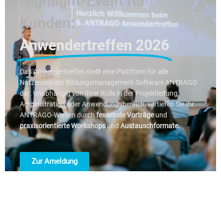
Highlight-Event für
Kunden:
Anwendertreffen 2026
Das Anwendertreffen stellt eine Plattform für alle
Nutzenden der Bildungsmanagement-Software ANTRAGO
dar. Unabhängig von Ihrer Rolle in der Projektleitung,
Administration oder Anwendungsbereich, vertiefen Sie Ihr
ANTRAGO-Wissen durch
fesselnde Vorträge
und
praxisorientierte Workshops
und
Austauschformate.
Zur Ameldung