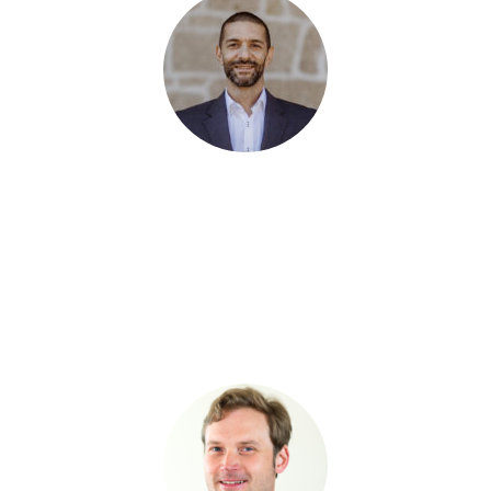
Seit 2011 ist
Borzu Schandermani
bereits bei der RR Software
GmbH und ein echter ANTRAGO-Profi. Mit seinem universellen
ANTRAGO-Wissen kennt er für (fast) jede Herausforderung in der
Software eine Lösung und ist daher ein wichtiger Baustein
unseres Kundenservices. Als Dozent verschiedener
Schulungsformate teilt er sein Wissen regelmäßig mit
Anwendenden aus dem gesamten DACH-Raum.