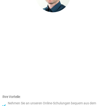
seit 2017 Teil des ANTRAGO
Steffen Prather
ist
Kundenservice. Seine Expertise in Bereichen wie
Reporting und den
variablen Listen
machen ihn zum
bestgeeigneten Dozenten für fortgeschrittene
Reportingschulungen. In Zusammenarbeit mit unseren
Kunden identifiziert er regelmäßig Optimierungspotential
in Prozessen zur Steuerung verschiedener
Bildungsangebote.
Ihre Vorteile
:
Nehmen Sie an unseren Online-Schulungen bequem aus dem