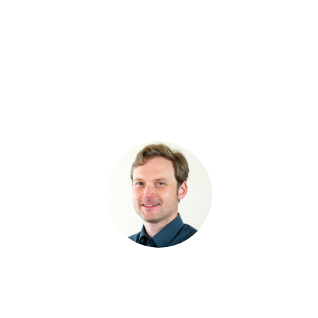
Seit 2011 ist
Borzu Schandermani
bereits bei der RR Software
GmbH und ein echter ANTRAGO-Profi. Mit seinem universellen
ANTRAGO-Wissen kennt er für (fast) jede Herausforderung in der
Software eine Lösung und ist daher ein wichtiger Baustein
unseres Kundenservices. Als Dozent verschiedener
Schulungsformate teilt er sein Wissen regelmäßig mit
Anwendenden aus dem gesamten DACH-Raum.
seit 2017 Teil des ANTRAGO
Steffen Prather
ist
Kundenservice. Seine Expertise in Bereichen wie
Reporting und den
variablen Listen
machen ihn zum