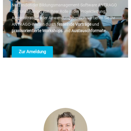
Nutzenden der Bildungsmanagement-Software ANTRAGO
dar. Unabhängig von Ihrer Rolle in der Projektleitung,
Administration oder Anwendungsbereich, vertiefen Sie Ihr
ANTRAGO-Wissen durch
fesselnde Vorträge
und
praxisorientierte Workshops
und
Austauschformate.
Zur Ameldung
Ihre Dozenten