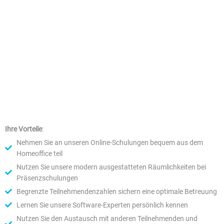
bestgeeigneten Dozenten für fortgeschrittene
Reportingschulungen. In Zusammenarbeit mit unseren
Kunden identifiziert er regelmäßig Optimierungspotential
in Prozessen zur Steuerung verschiedener
Bildungsangebote.
Ihre Vorteile
:
Nehmen Sie an unseren Online-Schulungen bequem aus dem
Homeoffice teil
Nutzen Sie unsere modern ausgestatteten Räumlichkeiten bei
Präsenzschulungen
Begrenzte Teilnehmendenzahlen sichern eine optimale Betreuung
Lernen Sie unsere Software-Experten persönlich kennen
Nutzen Sie den Austausch mit anderen Teilnehmenden und