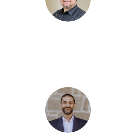
Daniel Theil
, bereits seit 2015 im Rahmen des
Projektmanagements für unsere Kunden im Einsatz, verantwortet
nun seit 2025 unser ANTRAGO Schulungszentrum. Dank seines
praxisnahen Wissens über Kundenprozesse und -anforderungen
sowie seines breiten Wissens in ANTRAGO ist er erster
Ansprechpartner für die Konzeption und Durchführung
innovativer Schulungsformate.