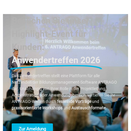
Besuchen Sie unser
Highlight-Event für
Kunden:
Anwendertreffen 2026
Das Anwendertreffen stellt eine Plattform für alle
Nutzenden der Bildungsmanagement-Software ANTRAGO
dar. Unabhängig von Ihrer Rolle in der Projektleitung,
Administration oder Anwendungsbereich, vertiefen Sie Ihr
ANTRAGO-Wissen durch
fesselnde Vorträge
und
praxisorientierte Workshops
und
Austauschformate.
Zur Ameldung