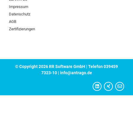
Impressum
Datenschutz
AGB
Zertifizierungen
© Copyright 2026 RR Software GmbH | Telefon 039459
7323-10 | info@antrago.de
L
X
E
i
i
n
n
n
v
k
g
e
e
l
d
o
i
p
n
e