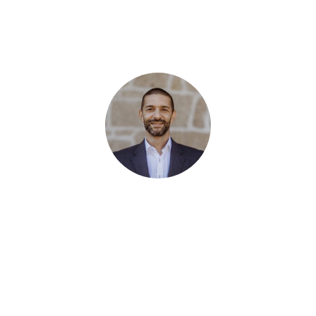
sowie seines breiten Wissens in ANTRAGO ist er erster
Ansprechpartner für die Konzeption und Durchführung
innovativer Schulungsformate.
Seit 2011 ist
Borzu Schandermani
bereits bei der RR Software
GmbH und ein echter ANTRAGO-Profi. Mit seinem universellen
ANTRAGO-Wissen kennt er für (fast) jede Herausforderung in der
Software eine Lösung und ist daher ein wichtiger Baustein
unseres Kundenservices. Als Dozent verschiedener
Schulungsformate teilt er sein Wissen regelmäßig mit
Anwendenden aus dem gesamten DACH-Raum.