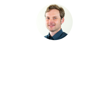
seit 2017 Teil des ANTRAGO
Steffen Prather
ist
Kundenservice. Seine Expertise in Bereichen wie
Reporting und den
variablen Listen
machen ihn zum
bestgeeigneten Dozenten für fortgeschrittene
Reportingschulungen. In Zusammenarbeit mit unseren
Kunden identifiziert er regelmäßig Optimierungspotential
in Prozessen zur Steuerung verschiedener
Bildungsangebote.