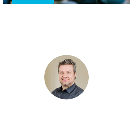
Ihre Dozenten
Daniel Theil
, bereits seit 2015 im Rahmen des
Projektmanagements für unsere Kunden im Einsatz, verantwortet
nun seit 2025 unser ANTRAGO Schulungszentrum. Dank seines
praxisnahen Wissens über Kundenprozesse und -anforderungen