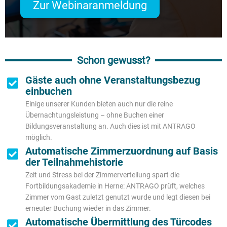
Zur Webinaranmeldung
Schon gewusst?
Gäste auch ohne Veranstaltungsbezug
einbuchen
Einige unserer Kunden bieten auch nur die reine
Übernachtungsleistung – ohne Buchen einer
Bildungsveranstaltung an. Auch dies ist mit ANTRAGO
möglich.
Automatische Zimmerzuordnung auf Basis
der Teilnahmehistorie
Zeit und Stress bei der Zimmerverteilung spart die
Fortbildungsakademie in Herne: ANTRAGO prüft, welches
Zimmer vom Gast zuletzt genutzt wurde und legt diesen bei
erneuter Buchung wieder in das Zimmer.
Automatische Übermittlung des Türcodes