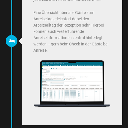
Eine Übersicht über alle Gäste zum
Anreisetag erleichtert dabei den
Arbeitsalltag der Rezeption sehr. Hierbei
können auch weiterführende
Anreiseinformationen zentral hinterlegt
werden – gern beim Check-in der Gäste bei
Anreise.