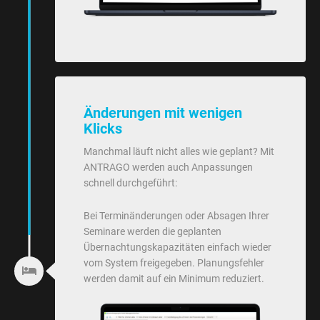
Änderungen mit wenigen
Klicks
Manchmal läuft nicht alles wie geplant? Mit
ANTRAGO werden auch Anpassungen
schnell durchgeführt:
Bei Terminänderungen oder Absagen Ihrer
Seminare werden die geplanten
Übernachtungskapazitäten einfach wieder
vom System freigegeben. Planungsfehler
werden damit auf ein Minimum reduziert.