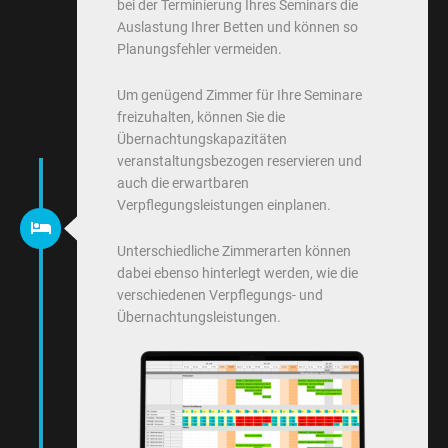
bei der Terminierung Ihres Seminars die
Auslastung Ihrer Betten und können so
Planungsfehler vermeiden.
Um genügend Zimmer für Ihre Seminare
freizuhalten, können Sie die
Übernachtungskapazitäten
veranstaltungsbezogen reservieren und
auch die erwartbaren
Verpflegungsleistungen einplanen.
Unterschiedliche Zimmerarten können
dabei ebenso hinterlegt werden, wie die
verschiedenen Verpflegungs- und
Übernachtungsleistungen.