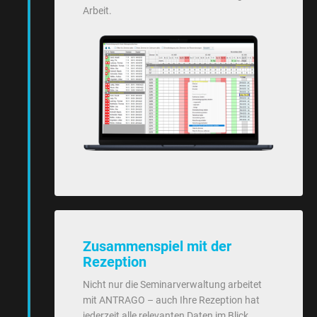
Arbeit.
Zusammenspiel mit der
Rezeption
Nicht nur die Seminarverwaltung arbeitet
mit ANTRAGO – auch Ihre Rezeption hat
jederzeit alle relevanten Daten im Blick.