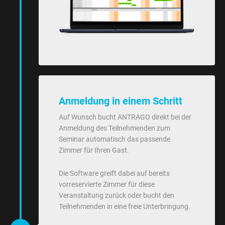
Anmeldung in einem Schritt
Auf Wunsch bucht ANTRAGO direkt bei der
Anmeldung des Teilnehmenden zum
Seminar automatisch das passende
Zimmer für Ihren Gast.
Die Software greift dabei auf bereits
vorreservierte Zimmer für diese
Veranstaltung zurück oder bucht den
Teilnehmenden in eine freie Unterbringung.