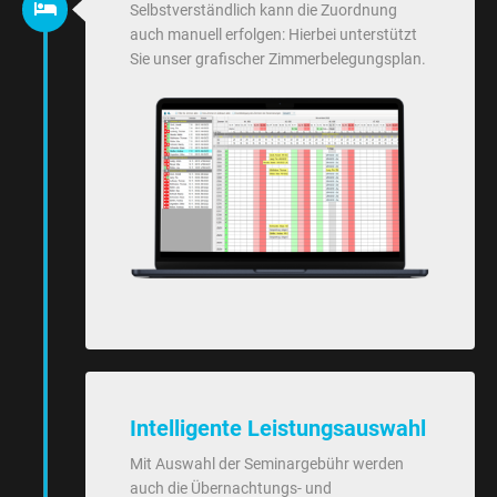
Selbstverständlich kann die Zuordnung
auch manuell erfolgen: Hierbei unterstützt
Sie unser grafischer Zimmerbelegungsplan.
Intelligente Leistungsauswahl
Mit Auswahl der Seminargebühr werden
auch die Übernachtungs- und