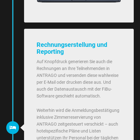
Rechnungserstellung und
Reporting
Auf Knopfdruck generieren Sie auch die
Rechnungen an Ihre Teilnehmenden in
ANTRAGO und versenden diese wahlweise
per E-Mail oder drucken diese aus. Und
auch der Datenaustausch mit der FiBu-
Software geschieht automatisch.
Weiterhin wird die Anmeldungsbestätigung
inklusive Zimmerreservierung von
ANTRAGO zeitgesteuert verschickt – auch
hotelspezifische Pläne und Listen
unterstützen Ihr Personal bei der täglichen