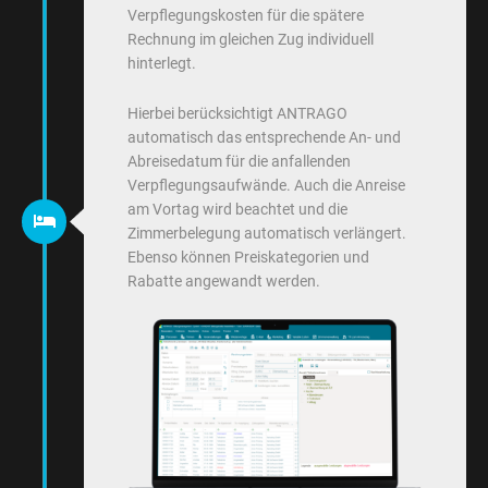
Verpflegungskosten für die spätere
Rechnung im gleichen Zug individuell
hinterlegt.
Hierbei berücksichtigt ANTRAGO
automatisch das entsprechende An- und
Abreisedatum für die anfallenden
Verpflegungsaufwände. Auch die Anreise
am Vortag wird beachtet und die
Zimmerbelegung automatisch verlängert.
Ebenso können Preiskategorien und
Rabatte angewandt werden.