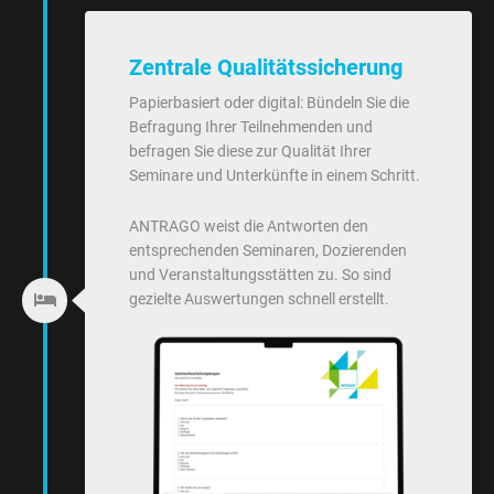
Zentrale Qualitätssicherung
Papierbasiert oder digital: Bündeln Sie die
Befragung Ihrer Teilnehmenden und
befragen Sie diese zur Qualität Ihrer
Seminare und Unterkünfte in einem Schritt.
ANTRAGO weist die Antworten den
entsprechenden Seminaren, Dozierenden
und Veranstaltungsstätten zu. So sind
gezielte Auswertungen schnell erstellt.