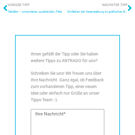
Zurück
N
VORIGER TIPP
NÄCHSTER TIPP
Tabellen – umsortieren, ausblenden, Filter
Einfärben der Veranstaltung im grafischen Belegungsplan
Ihnen gefällt der Tipp oder Sie haben
weitere Tipps zu ANTRAGO für uns?
Schreiben Sie uns! Wir freuen uns über
Ihre Nachricht. Ganz egal, ob Feedback
zum vorhandenen Tipp, einer neuen
Idee oder einfach nur Grüße an unser
Tipps-Team :-).
Nachricht