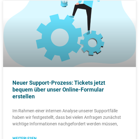
S
S
S
S
S
S
S
S
e
e
e
e
e
e
e
e
i
i
i
i
i
i
i
i
t
t
t
t
t
t
t
t
e
e
e
e
e
e
e
e
Neuer Support-Prozess: Tickets jetzt
bequem über unser Online-Formular
erstellen
Im Rahmen einer internen Analyse unserer Supportfälle
haben wir festgestellt, dass bei vielen Anfragen zunächst
wichtige Informationen nachgefordert werden müssen,
WEITERLESEN