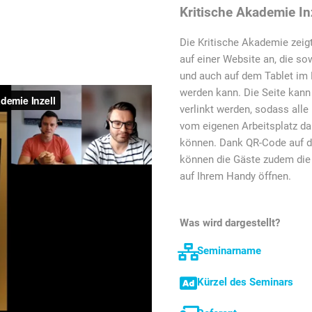
Kritische Akademie In
Die Kritische Akademie zeig
auf einer Website an, die s
und auch auf dem Tablet im
werden kann. Die Seite kann
verlinkt werden, sodass alle
vom eigenen Arbeitsplatz da
können. Dank QR-Code auf d
können die Gäste zudem die
auf Ihrem Handy öffnen.
Was wird dargestellt?
Seminarname
Kürzel des Seminars