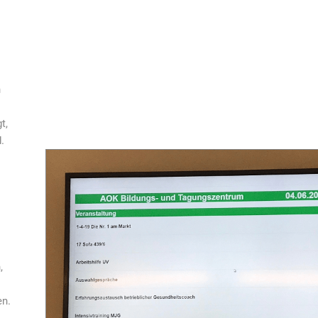
n
t,
.
,
en.