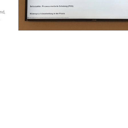
nd,
.