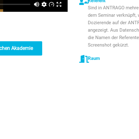
Referent
Sind in ANTRAGO mehrer
dem Seminar verknüpft,
Dozierende auf der ANT
angezeigt. Aus Datensch
die Namen der Referente
Screenshot gekürzt.
ischen Akademie
Raum