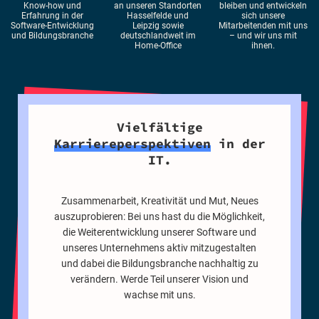
Know-how und
an unseren Standorten
bleiben und entwickeln
Erfahrung in der
Hasselfelde und
sich unsere
Software-Entwicklung
Leipzig sowie
Mitarbeitenden mit uns
und Bildungsbranche
deutschlandweit im
– und wir uns mit
Home-Office
ihnen.
Vielfältige
Karriereperspektiven
in der
IT.
Zusammenarbeit, Kreativität und Mut, Neues
auszuprobieren: Bei uns hast du die Möglichkeit,
die Weiterentwicklung unserer Software und
unseres Unternehmens aktiv mitzugestalten
und dabei die Bildungsbranche nachhaltig zu
verändern. Werde Teil unserer Vision und
wachse mit uns.