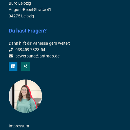
Büro Leipzig
August-Bebel-Straße 41
04275 Leipzig
Du hast Fragen?
Dann hilft dir Vanessa gern weiter:
039459 7323-54
bewerbung@antrago.de
L
X
i
i
n
n
k
g
e
d
i
n
Impressum