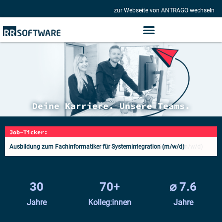
zur Webseite von ANTRAGO wechseln
Zum
Inhalt
springen
Deine Karriere. Unsere Teams.
Job-Ticker:
Ausbildung zum Fachinformatiker für Anwendungsentwicklung (m/w/d)
Ausbildung zum Fachinformatiker für Systemintegration (m/w/d)
30
70
+
⌀ 
7.6
Jahre
Kolleg:innen
Jahre