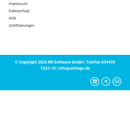
Impressum
Datenschutz
AGB
Zertifizierungen
© Copyright 2026 RR Software GmbH | Telefon 039459
7323-10 | info@antrago.de
L
X
E
i
i
n
n
n
v
k
g
e
e
l
d
o
i
p
n
e