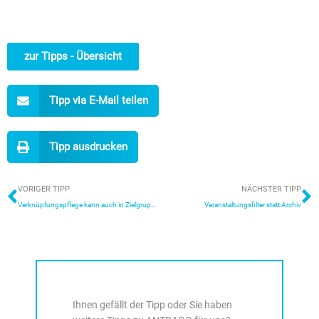
zur Tipps - Übersicht
Tipp via E-Mail teilen
Tipp ausdrucken
Zurück
N
VORIGER TIPP
NÄCHSTER TIPP
Verknüpfungspflege kann auch in Zielgruppe genutzt werden
Veranstaltungsfilter statt Archiv
Ihnen gefällt der Tipp oder Sie haben