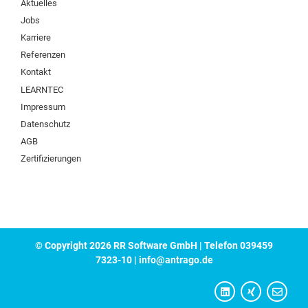
Aktuelles
Jobs
Karriere
Referenzen
Kontakt
LEARNTEC
Impressum
Datenschutz
AGB
Zertifizierungen
© Copyright 2026 RR Software GmbH | Telefon 039459
7323-10 | info@antrago.de
L
X
E
i
i
n
n
n
v