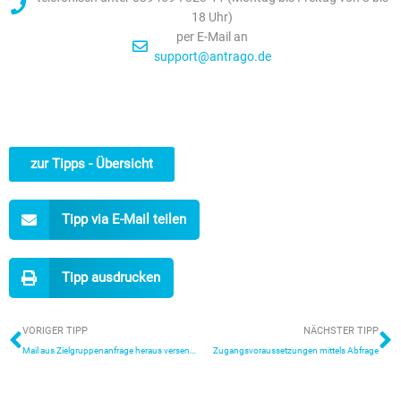
18 Uhr)
per E-Mail an
support@antrago.de
zur Tipps - Übersicht
Tipp via E-Mail teilen
Tipp ausdrucken
Zurück
N
VORIGER TIPP
NÄCHSTER TIPP
Mail aus Zielgruppenanfrage heraus versenden
Zugangsvoraussetzungen mittels Abfrage