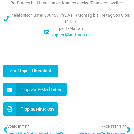
Bei Fragen hilft Ihnen unser Kundenservice-Team gern weiter:
telefonisch unter 039459 7323-11 (Montag bis Freitag von 8 bis
18 Uhr)
per E-Mail an
support@antrago.de
zur Tipps - Übersicht
Tipp via E-Mail teilen
Tipp ausdrucken
Zurück
N
VORIGER TIPP
NÄCHSTER TIPP
Überblick über Funktionen und typische Felder in Zertifikaten
Inhalte auf einem Zertifikat definieren