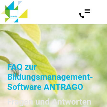
Zum
Inhalt
springen
FAQ zur
Bildungsmanagement-
Software ANTRAGO
Fragen und Antworten