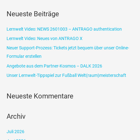
c
Neueste Beiträge
h
e
Lernwelt Video: NEWS 2601003 – ANTRAGO authentication
n
Lernwelt Video: Neues von ANTRAGO X
n
Neuer Support-Prozess: Tickets jetzt bequem über unser Online-
a
Formular erstellen
c
Angebote aus dem Partner-Kosmos – DALK 2026
h
Unser Lernwelt-Tippspiel zur Fußball Welt(raum)meisterschaft
:
Neueste Kommentare
Archiv
Juli 2026