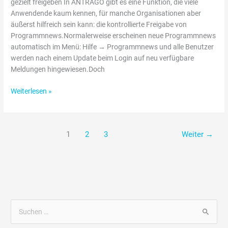
gezielt freigeben In ANTRAGO gibt es eine Funktion, die viele
Anwendende kaum kennen, für manche Organisationen aber
äußerst hilfreich sein kann: die kontrollierte Freigabe von
Programmnews.Normalerweise erscheinen neue Programmnews
automatisch im Menü: Hilfe → Programmnews und alle Benutzer
werden nach einem Update beim Login auf neu verfügbare
Meldungen hingewiesen.Doch
Weiterlesen »
1
2
3
Weiter
→
S
u