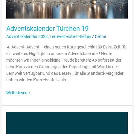
Adventskalender Türchen 19
Adventskalender 2024
,
Lernwelt-extern-Seiten
/
Celine
🎄 Advent, Advent – einen neuen Kurs geschenkt! 🎁 Es ist Zeit für
ein weiteres Highlight in unserem Adventskalender! Heute
möchten wir Ihnen eine kleine Freude bereiten: Ab sofort ist der
neue Kurs zu den Grundlagen des Reportings mit Word in der
Lernwelt verfügbar!Und das Beste? Für alle Standard-Mitglieder
haben wir den Kurs ebenfalls bis
Weiterlesen »
Reportsortierung