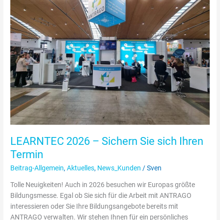
–
Sichern
Sie
sich
Ihren
Termin
LEARNTEC 2026 – Sichern Sie sich Ihren
Termin
Beitrag-Allgemein
,
Aktuelles
,
News_Kunden
/
Sven
Tolle Neuigkeiten! Auch in 2026 besuchen wir Europas größte
Bildungsmesse. Egal ob Sie sich für die Arbeit mit ANTRAGO
interessieren oder Sie Ihre Bildungsangebote bereits mit
ANTRAGO verwalten. Wir stehen Ihnen für ein persönliches