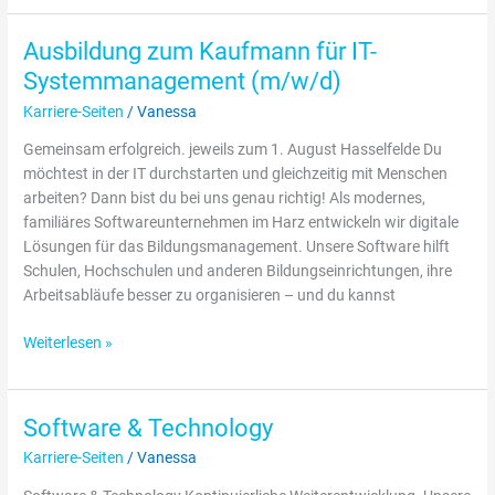
Ausbildung zum Kaufmann für IT-
Ausbildung
zum
Systemmanagement (m/w/d)
Kaufmann
Karriere-Seiten
/
Vanessa
für
IT-
Gemeinsam erfolgreich. jeweils zum 1. August Hasselfelde Du
Systemmanagement
möchtest in der IT durchstarten und gleichzeitig mit Menschen
(m/w/d)
arbeiten? Dann bist du bei uns genau richtig! Als modernes,
familiäres Softwareunternehmen im Harz entwickeln wir digitale
Lösungen für das Bildungsmanagement. Unsere Software hilft
Schulen, Hochschulen und anderen Bildungseinrichtungen, ihre
Arbeitsabläufe besser zu organisieren – und du kannst
Weiterlesen »
Software & Technology
Software
&
Karriere-Seiten
/
Vanessa
Technology