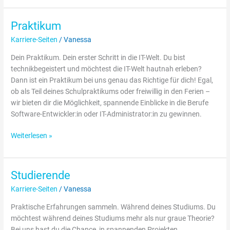
Praktikum
Praktikum
Karriere-Seiten
/
Vanessa
Dein Praktikum. Dein erster Schritt in die IT-Welt. Du bist
technikbegeistert und möchtest die IT-Welt hautnah erleben?
Dann ist ein Praktikum bei uns genau das Richtige für dich! Egal,
ob als Teil deines Schulpraktikums oder freiwillig in den Ferien –
wir bieten dir die Möglichkeit, spannende Einblicke in die Berufe
Software-Entwickler:in oder IT-Administrator:in zu gewinnen.
Weiterlesen »
Studierende
Studierende
Karriere-Seiten
/
Vanessa
Praktische Erfahrungen sammeln. Während deines Studiums. Du
möchtest während deines Studiums mehr als nur graue Theorie?
Bei uns hast du die Chance, in spannenden Projekten