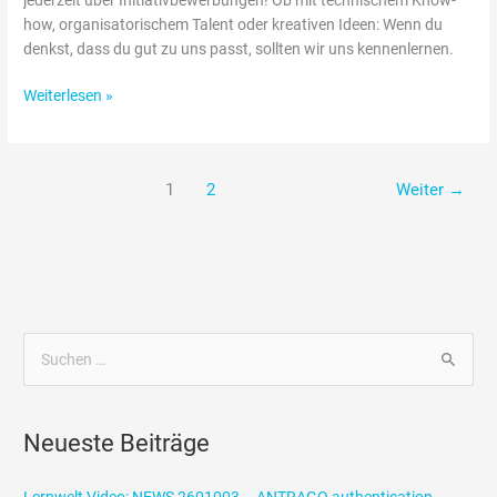
how, organisatorischem Talent oder kreativen Ideen: Wenn du
denkst, dass du gut zu uns passt, sollten wir uns kennenlernen.
Weiterlesen »
1
2
Weiter
→
S
u
c
Neueste Beiträge
h
e
Lernwelt Video: NEWS 2601003 – ANTRAGO authentication