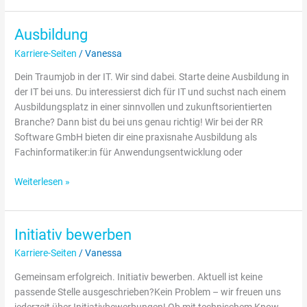
Ausbildung
Ausbildung
Karriere-Seiten
/
Vanessa
Dein Traumjob in der IT. Wir sind dabei. Starte deine Ausbildung in
der IT bei uns. Du interessierst dich für IT und suchst nach einem
Ausbildungsplatz in einer sinnvollen und zukunftsorientierten
Branche? Dann bist du bei uns genau richtig! Wir bei der RR
Software GmbH bieten dir eine praxisnahe Ausbildung als
Fachinformatiker:in für Anwendungsentwicklung oder
Weiterlesen »
Initiativ bewerben
Initiativ
bewerben
Karriere-Seiten
/
Vanessa
Gemeinsam erfolgreich. Initiativ bewerben. Aktuell ist keine
passende Stelle ausgeschrieben?Kein Problem – wir freuen uns
jederzeit über Initiativbewerbungen! Ob mit technischem Know-