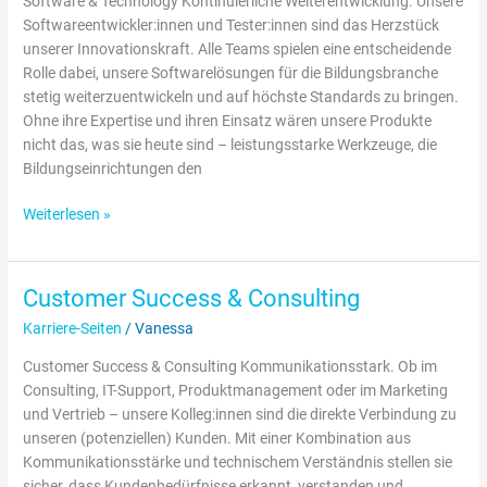
Software & Technology Kontinuierliche Weiterentwicklung. Unsere
Softwareentwickler:innen und Tester:innen sind das Herzstück
unserer Innovationskraft. Alle Teams spielen eine entscheidende
Rolle dabei, unsere Softwarelösungen für die Bildungsbranche
stetig weiterzuentwickeln und auf höchste Standards zu bringen.
Ohne ihre Expertise und ihren Einsatz wären unsere Produkte
nicht das, was sie heute sind – leistungsstarke Werkzeuge, die
Bildungseinrichtungen den
Weiterlesen »
Customer Success & Consulting
Customer
Success
Karriere-Seiten
/
Vanessa
&
Customer Success & Consulting Kommunikationsstark. Ob im
Consulting
Consulting, IT-Support, Produktmanagement oder im Marketing
und Vertrieb – unsere Kolleg:innen sind die direkte Verbindung zu
unseren (potenziellen) Kunden. Mit einer Kombination aus
Kommunikationsstärke und technischem Verständnis stellen sie
sicher, dass Kundenbedürfnisse erkannt, verstanden und