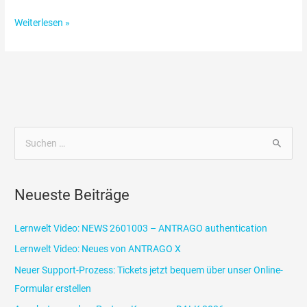
Weiterlesen »
S
u
c
Neueste Beiträge
h
e
Lernwelt Video: NEWS 2601003 – ANTRAGO authentication
n
Lernwelt Video: Neues von ANTRAGO X
n
Neuer Support-Prozess: Tickets jetzt bequem über unser Online-
a
Formular erstellen
c