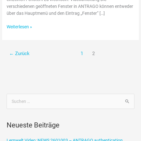
verschiedenen geöffneten Fenster in ANTRAGO können entweder
über das Hauptmenü und den Eintrag „Fenster“ […]
Weiterlesen »
←
Zurück
1
2
S
u
c
Neueste Beiträge
h
e
Lernwelt Video: NEWS 2601003 – ANTRAGO authentication