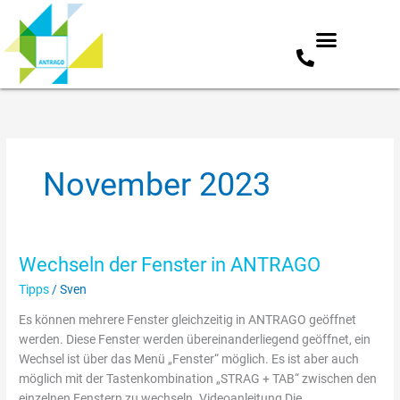
Zum
Inhalt
springen
November 2023
Wechseln der Fenster in ANTRAGO
Wechseln
der
Tipps
/
Sven
Fenster
Es können mehrere Fenster gleichzeitig in ANTRAGO geöffnet
in
werden. Diese Fenster werden übereinanderliegend geöffnet, ein
ANTRAGO
Wechsel ist über das Menü „Fenster“ möglich. Es ist aber auch
möglich mit der Tastenkombination „STRAG + TAB“ zwischen den
einzelnen Fenstern zu wechseln. Videoanleitung Die